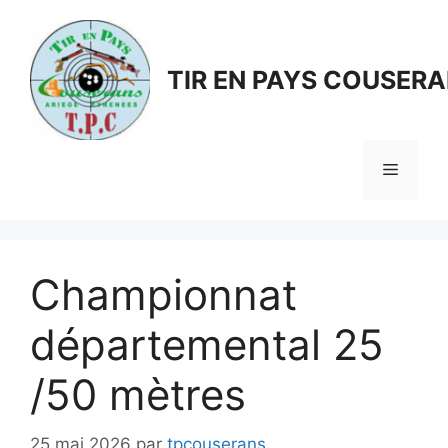
Aller
au
contenu
TIR EN PAYS COUSER
Menu
Championnat
départemental 25
/50 mètres
25 mai 2026
par
tpcouserans