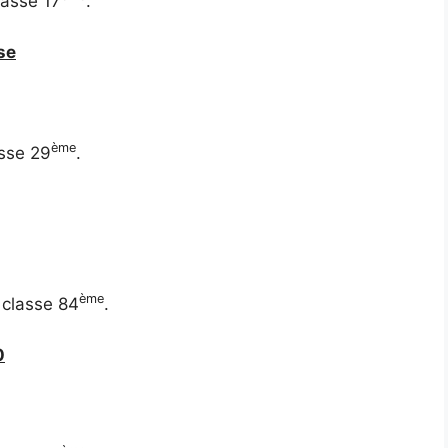
lasse 17
.
se
ème
asse 29
.
ème
 classe 84
.
0