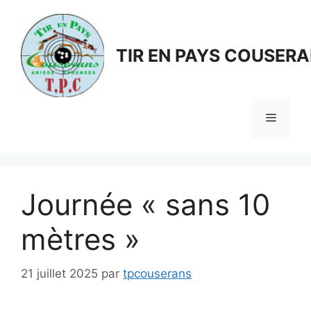
Aller
au
contenu
TIR EN PAYS COUSER
Menu
Journée « sans 10
mètres »
21 juillet 2025
par
tpcouserans