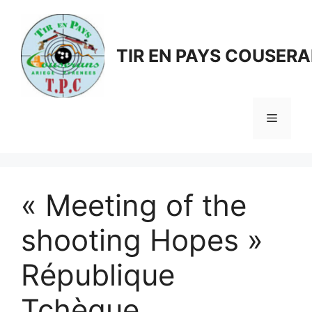
Aller
au
contenu
TIR EN PAYS COUSER
Menu
« Meeting of the
shooting Hopes »
République
Tchèque