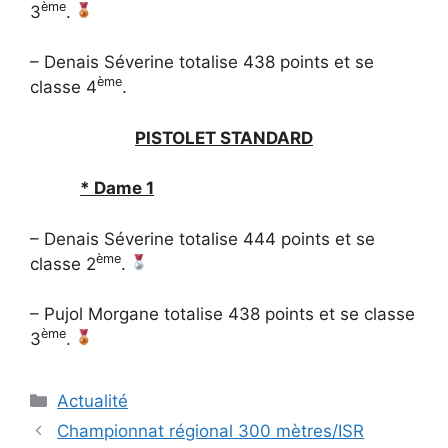
ème
3
.
– Denais Séverine totalise 438 points et se
ème
classe 4
.
PISTOLET STANDARD
* Dame 1
– Denais Séverine totalise 444 points et se
ème
classe 2
.
– Pujol Morgane totalise 438 points et se classe
ème
3
.
Catégories
Actualité
Navigation
Championnat régional 300 mètres/ISR