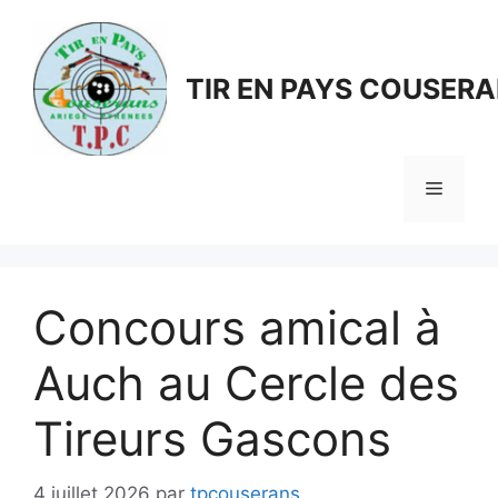
Aller
au
contenu
TIR EN PAYS COUSER
Menu
Concours amical à
Auch au Cercle des
Tireurs Gascons
4 juillet 2026
par
tpcouserans