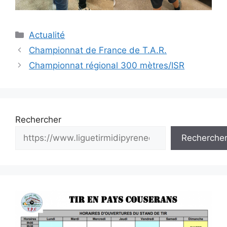
Catégories
Actualité
Navigation
Championnat de France de T.A.R.
des
Championnat régional 300 mètres/ISR
articles
Rechercher
Recherche