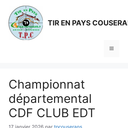
Aller
au
contenu
TIR EN PAYS COUSER
Menu
Championnat
départemental
CDF CLUB EDT
17 janvier 2026
par
tpcouserans