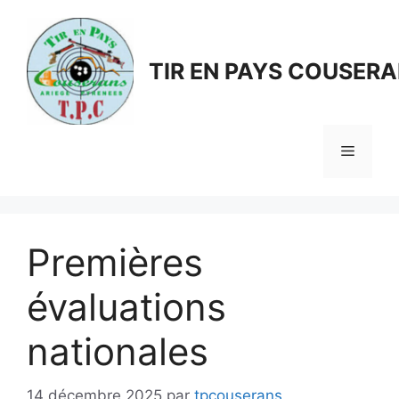
Aller
au
contenu
TIR EN PAYS COUSER
Menu
Premières
évaluations
nationales
14 décembre 2025
par
tpcouserans