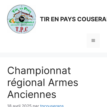
Aller
au
contenu
TIR EN PAYS COUSER
Menu
Championnat
régional Armes
Anciennes
18 avril 2025
par
tpcouserans