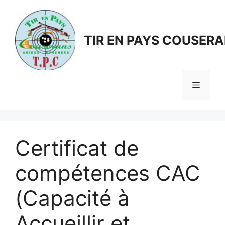
Aller
au
contenu
TIR EN PAYS COUSER
Menu
Certificat de
compétences CAC
(Capacité à
Accueillir et