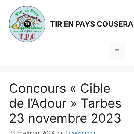
Aller
au
contenu
TIR EN PAYS COUSER
Menu
Concours « Cible
de l’Adour » Tarbes
23 novembre 2023
27 novembre 2024
par
tpcouserans