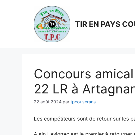
Aller
au
contenu
TIR EN PAYS C
Concours amical 
22 LR à Artagna
22 août 2024
par
tpcouserans
Les compétiteurs sont de retour sur les pas
Alain Lavignac est le premier à retourner 