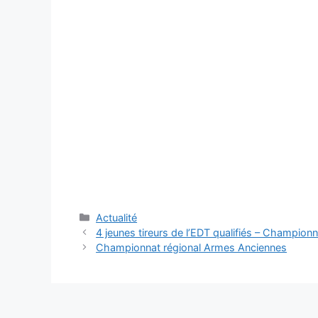
Catégories
Actualité
Navigation
4 jeunes tireurs de l’EDT qualifiés – Champion
des
Championnat régional Armes Anciennes
articles