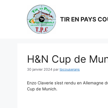
Aller
au
contenu
TIR EN PAYS C
H&N Cup de Mun
30 janvier 2024
par
tpcouserans
Enzo Claverie s’est rendu en Allemagne d
Cup de Munich.