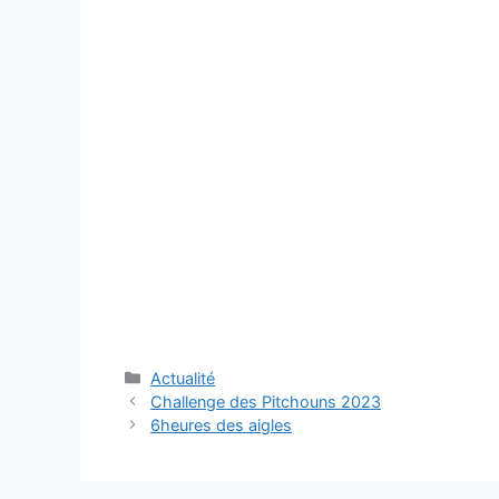
Catégories
Actualité
Navigation
Challenge des Pitchouns 2023
des
6heures des aigles
articles