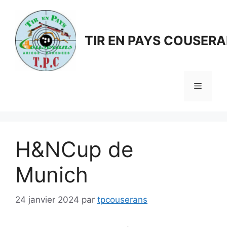
Aller
au
contenu
TIR EN PAYS COUSER
Menu
H&NCup de
Munich
24 janvier 2024
par
tpcouserans