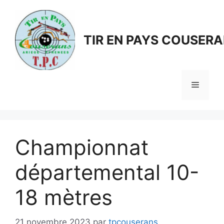
Aller
au
contenu
TIR EN PAYS COUSER
Menu
Championnat
départemental 10-
18 mètres
21 novembre 2023
par
tpcouserans