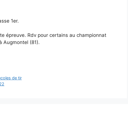
asse 1er.
ette épreuve. Rdv pour certains au championnat
 à Augmontel (81).
coles de tir
022