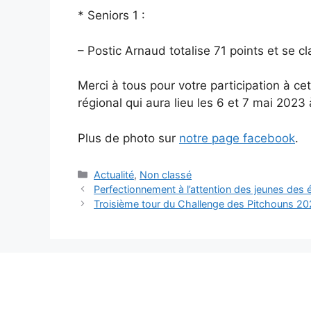
* Seniors 1 :
– Postic Arnaud totalise 71 points et se cl
Merci à tous pour votre participation à c
régional qui aura lieu les 6 et 7 mai 2023
Plus de photo sur
notre page facebook
.
Catégories
Actualité
,
Non classé
Navigation
Perfectionnement à l’attention des jeunes des é
des
Troisième tour du Challenge des Pitchouns 2
articles