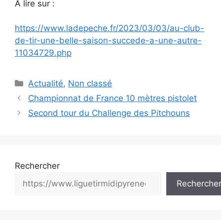
A lire sur :
https://www.ladepeche.fr/2023/03/03/au-club-
de-tir-une-belle-saison-succede-a-une-autre-
11034729.php
Catégories
Actualité
,
Non classé
Navigation
Championnat de France 10 mètres pistolet
des
Second tour du Challenge des Pitchouns
articles
Rechercher
Recherche