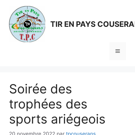
Aller
au
contenu
TIR EN PAYS COUSER
Menu
Soirée des
trophées des
sports ariégeois
20 novembre 2022
par
tpcouserans